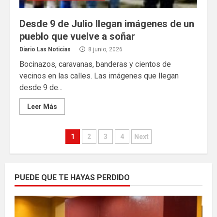
Desde 9 de Julio llegan imágenes de un
pueblo que vuelve a soñar
Diario Las Noticias
8 junio, 2026
Bocinazos, caravanas, banderas y cientos de
vecinos en las calles. Las imágenes que llegan
desde 9 de...
Leer Más
Paginación
1
2
3
4
Next
de
entradas
PUEDE QUE TE HAYAS PERDIDO