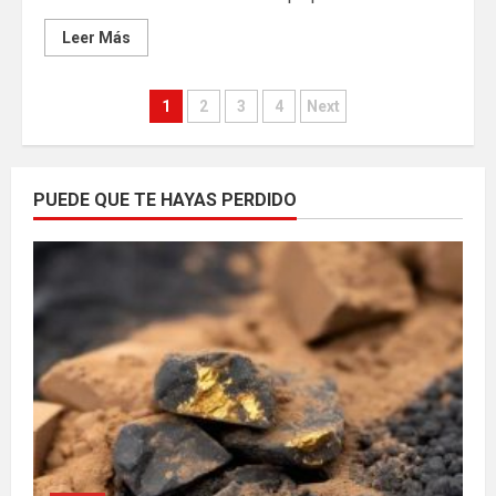
Leer Más
Paginación
1
2
3
4
Next
de
entradas
PUEDE QUE TE HAYAS PERDIDO