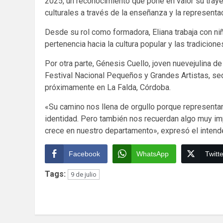
2025, un reconocimiento que pone en valor su trayec
culturales a través de la enseñanza y la representac
Desde su rol como formadora, Eliana trabaja con ni
pertenencia hacia la cultura popular y las tradicione
Por otra parte, Génesis Cuello, joven nuevejulina 
Festival Nacional Pequeños y Grandes Artistas, sede
próximamente en La Falda, Córdoba.
«Su camino nos llena de orgullo porque representan 
identidad. Pero también nos recuerdan algo muy imp
crece en nuestro departamento», expresó el intend
Facebook
WhatsApp
Twitte
Tags:
9 de julio
Continue
Reading