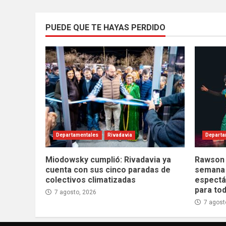
PUEDE QUE TE HAYAS PERDIDO
Departamentales
Rivadavia
Departa
Miodowsky cumplió: Rivadavia ya
Rawson t
cuenta con sus cinco paradas de
semana 
colectivos climatizadas
espectác
para tod
7 agosto, 2026
7 agost