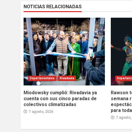
NOTICIAS RELACIONADAS
Departamentales
Rivadavia
Departame
Miodowsky cumplió: Rivadavia ya
Rawson te 
cuenta con sus cinco paradas de
semana re
colectivos climatizadas
espectácu
para toda 
7 agosto, 2026
7 agosto,