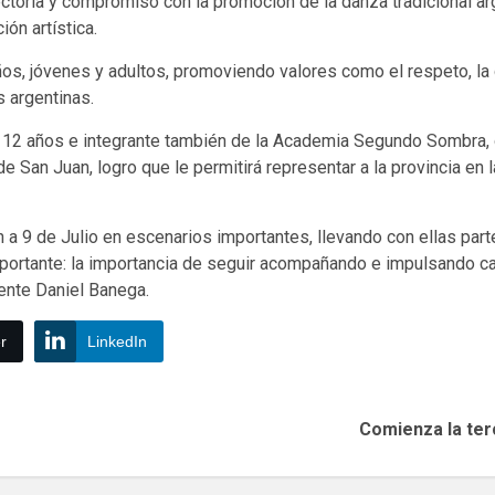
toria y compromiso con la promoción de la danza tradicional arge
ión artística.
ños, jóvenes y adultos, promoviendo valores como el respeto, la 
s argentinas.
de 12 años e integrante también de la Academia Segundo Sombra, 
 San Juan, logro que le permitirá representar a la provincia en la
a 9 de Julio en escenarios importantes, llevando con ellas parte 
ortante: la importancia de seguir acompañando e impulsando cada
ente Daniel Banega.
r
LinkedIn
Comienza la terc