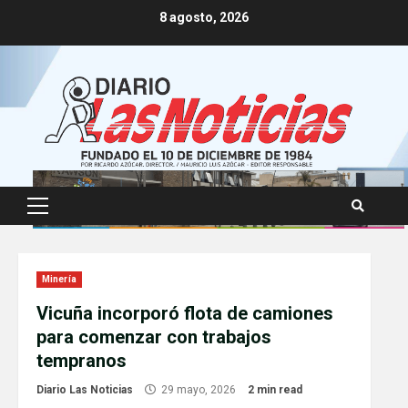
Skip
8 agosto, 2026
to
content
Primary
Menu
Minería
Vicuña incorporó flota de camiones
para comenzar con trabajos
tempranos
Diario Las Noticias
29 mayo, 2026
2 min read