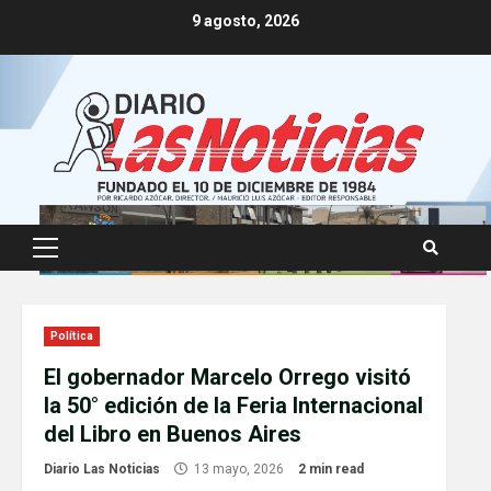
Skip
9 agosto, 2026
to
content
Primary
Menu
Política
El gobernador Marcelo Orrego visitó
la 50° edición de la Feria Internacional
del Libro en Buenos Aires
Diario Las Noticias
13 mayo, 2026
2 min read