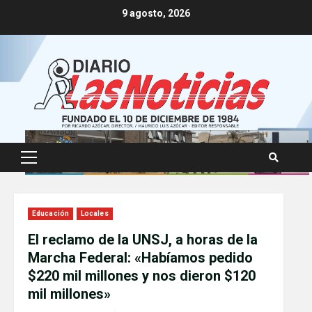
Skip
9 agosto, 2026
to
content
Primary
Menu
Educación
Locales
El reclamo de la UNSJ, a horas de la
Marcha Federal: «Habíamos pedido
$220 mil millones y nos dieron $120
mil millones»