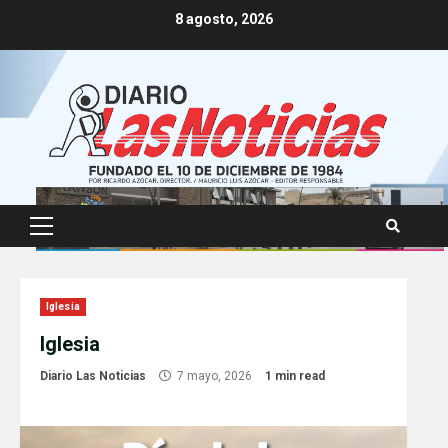
Skip
8 agosto, 2026
to
content
Primary
Menu
Iglesia
Iglesia
Diario Las Noticias
7 mayo, 2026
1 min read