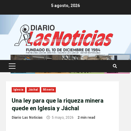
Skip
5 agosto, 2026
to
content
Primary
Menu
Iglesia
Jáchal
Minería
Una ley para que la riqueza minera
quede en Iglesia y Jáchal
Diario Las Noticias
5 mayo, 2026
2 min read