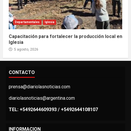
Departamentales
Iglesia
Capacitación para fortalecer la producción local en
Iglesia
5 agosto, 2026
CONTACTO
prensa@diariolasnoticias.com
diariolasnoticias@argentina.com
TEL: +5492644609393 / +5492644108107
INFORMACION