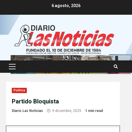
Skip
6 agosto, 2026
to
content
Primary
Menu
Política
Partido Bloquista
Diario Las Noticias
9 diciembre, 2025
1 min read