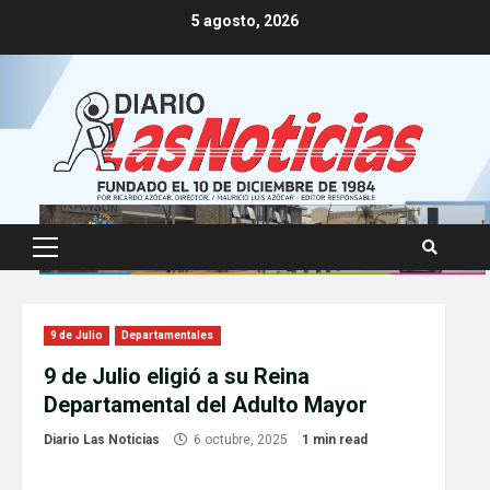
Skip
5 agosto, 2026
to
content
Primary
Menu
9 de Julio
Departamentales
9 de Julio eligió a su Reina
Departamental del Adulto Mayor
Diario Las Noticias
6 octubre, 2025
1 min read