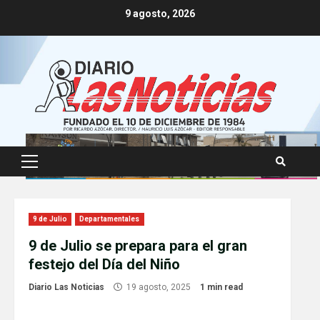
Skip
9 agosto, 2026
to
content
Primary
Menu
9 de Julio
Departamentales
9 de Julio se prepara para el gran
festejo del Día del Niño
Diario Las Noticias
19 agosto, 2025
1 min read