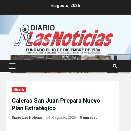
Skip
6 agosto, 2026
to
content
Primary
Menu
Minería
Caleras San Juan Prepara Nuevo
Plan Estratégico
Diario Las Noticias
4 agosto, 2025
5 min read