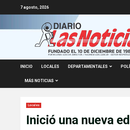
Skip
7 agosto, 2026
to
content
INICIO
LOCALES
DEPARTAMENTALES
POL
MÁS NOTICIAS
Locales
Inició una nueva e