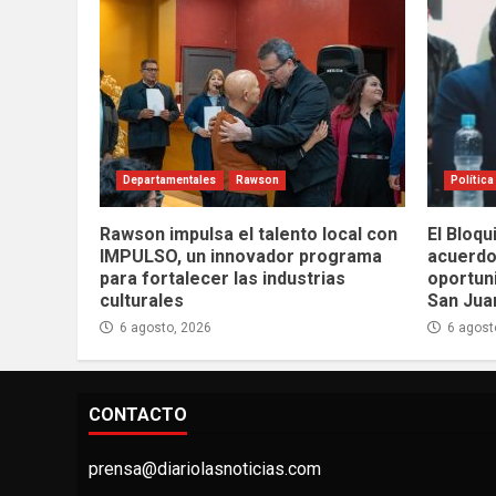
Departamentales
Rawson
Política
Rawson impulsa el talento local con
El Bloqu
IMPULSO, un innovador programa
acuerdo
para fortalecer las industrias
oportuni
culturales
San Jua
6 agosto, 2026
6 agost
CONTACTO
prensa@diariolasnoticias.com