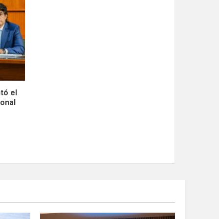
tó el
ional