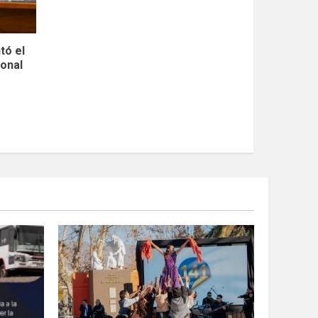
tó el
ional