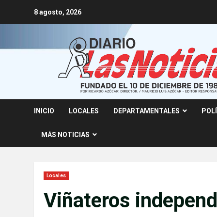
Skip
8 agosto, 2026
to
content
INICIO
LOCALES
DEPARTAMENTALES
POL
MÁS NOTICIAS
Locales
Viñateros independ