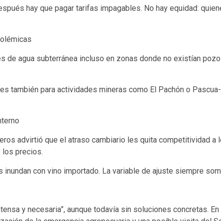
espués hay que pagar tarifas impagables. No hay equidad: quiene
polémicas
nes de agua subterránea incluso en zonas donde no existían pozo
nes también para actividades mineras como El Pachón o Pascua
nterno
ros advirtió que el atraso cambiario les quita competitividad a l
 los precios.
 inundan con vino importado. La variable de ajuste siempre somo
intensa y necesaria”, aunque todavía sin soluciones concretas. E