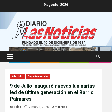
Skip
9 agosto, 2026
to
content
Primary
Menu
9 de Julio
Departamentales
9 de Julio inauguró nuevas luninarias
led de última generación en el Barrio
Palmares
noticias
7 marzo, 2025
2 min read