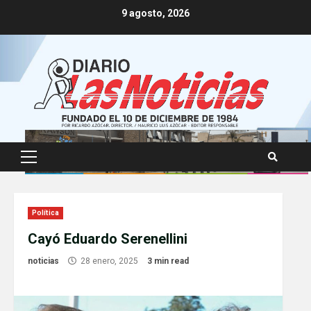
Skip
9 agosto, 2026
to
content
Primary
Menu
Política
Cayó Eduardo Serenellini
noticias
28 enero, 2025
3 min read