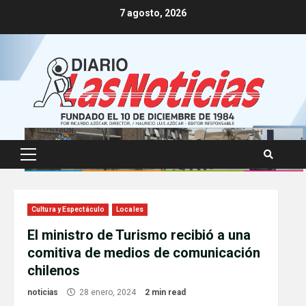
Skip
7 agosto, 2026
to
content
Primary
Menu
Cultura y Espectáculo
Locales
El ministro de Turismo recibió a una
comitiva de medios de comunicación
chilenos
noticias
28 enero, 2024
2 min read