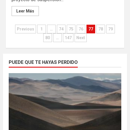
Leer Más
Paginación
Previous
1
…
74
75
76
77
78
79
de
80
…
147
Next
entradas
PUEDE QUE TE HAYAS PERDIDO