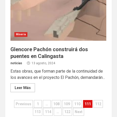
Minería
Glencore Pachón construirá dos
puentes en Calingasta
noticias
13 agosto, 2024
Estas obras, que forman parte de la continuidad de
los avances en el proyecto El Pachón, demandarán...
Leer Más
Paginación
Previous
1
…
108
109
110
111
112
de
113
114
…
122
Next
entradas