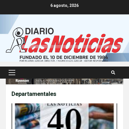
Skip
6 agosto, 2026
to
content
Primary
Menu
Departamentales