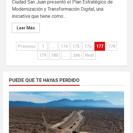
Ciudad San Juan presentó el Plan Estratégico de
Modernización y Transformación Digital, una
iniciativa que tiene como...
Leer Más
Paginación
Previous
1
…
174
175
176
177
178
de
179
180
…
266
Next
entradas
PUEDE QUE TE HAYAS PERDIDO