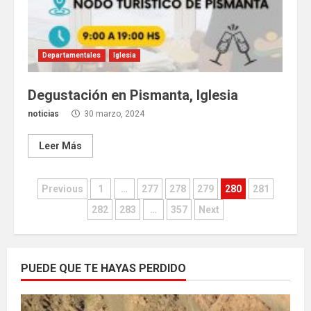
Departamentales
Iglesia
Degustación en Pismanta, Iglesia
noticias
30 marzo, 2024
Leer Más
Paginación
Previous
1
…
277
278
279
280
281
de
282
283
…
357
Next
entradas
PUEDE QUE TE HAYAS PERDIDO