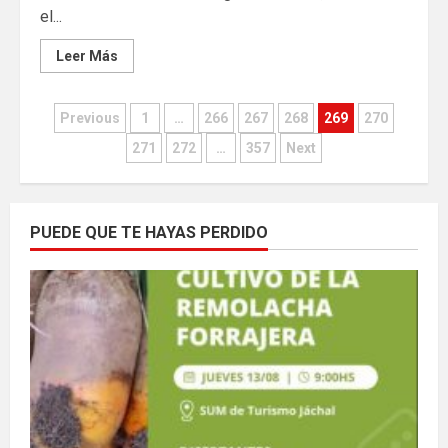
el...
Leer Más
Paginación
Previous
1
…
266
267
268
269
270
de
271
272
…
357
Next
entradas
PUEDE QUE TE HAYAS PERDIDO