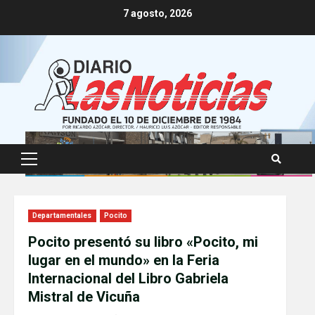
Skip
7 agosto, 2026
to
content
Primary
Menu
Departamentales
Pocito
Pocito presentó su libro «Pocito, mi
lugar en el mundo» en la Feria
Internacional del Libro Gabriela
Mistral de Vicuña