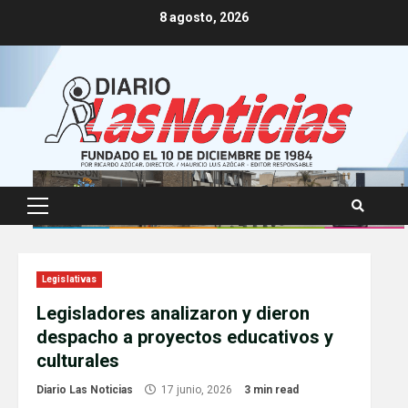
Skip
8 agosto, 2026
to
content
Primary
Menu
Legislativas
Legisladores analizaron y dieron
despacho a proyectos educativos y
culturales
Diario Las Noticias
17 junio, 2026
3 min read