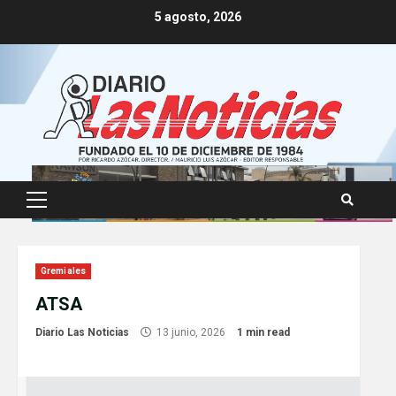
Skip
5 agosto, 2026
to
content
Primary
Menu
Gremiales
ATSA
Diario Las Noticias
13 junio, 2026
1 min read