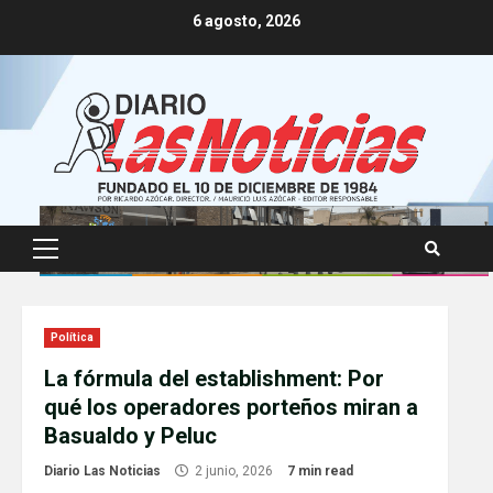
Skip
6 agosto, 2026
to
content
Primary
Menu
Política
La fórmula del establishment: Por
qué los operadores porteños miran a
Basualdo y Peluc
Diario Las Noticias
2 junio, 2026
7 min read