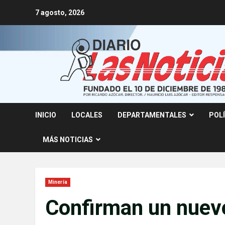
Skip
7 agosto, 2026
to
content
INICIO
LOCALES
DEPARTAMENTALES
POL
MÁS NOTICIAS
Minería
Confirman un nuev