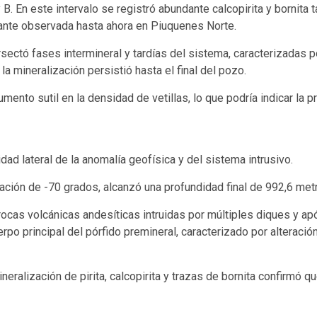
 B. En este intervalo se registró abundante calcopirita y bornita
tante observada hasta ahora en Piuquenes Norte.
rsectó fases intermineral y tardías del sistema, caracterizadas 
la mineralización persistió hasta el final del pozo.
to sutil en la densidad de vetillas, lo que podría indicar la pr
dad lateral de la anomalía geofísica y del sistema intrusivo.
ación de -70 grados, alcanzó una profundidad final de 992,6 met
ocas volcánicas andesíticas intruidas por múltiples diques y ap
erpo principal del pórfido premineral, caracterizado por alterac
neralización de pirita, calcopirita y trazas de bornita confirmó q