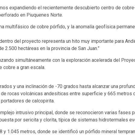
mos expandiendo el recientemente descubierto centro de cobr
 perforado en Piuquenes Norte.
multifásico de cobre pórfido, y la anomalía geofísica permanec
 dentro del proyecto representa un hito muy importante para An
e 2.500 hectáreas en la provincia de San Juan.”
vanzando simultáneamente con la exploración acelerada del Proy
 cobre a gran escala.
ados y una inclinación de -70 grados hasta alcanzar una profund
a de rocas volcánicas andesíticas entre superficie y 665 metro
portadores de calcopirita.
omplejo intrusivo principal, donde se reconocieron varias fases 
esta por sericita y clorita, típica de sistemas hidrotermales e
48 y 1.045 metros, donde se identificó un pórfido mineral tempra