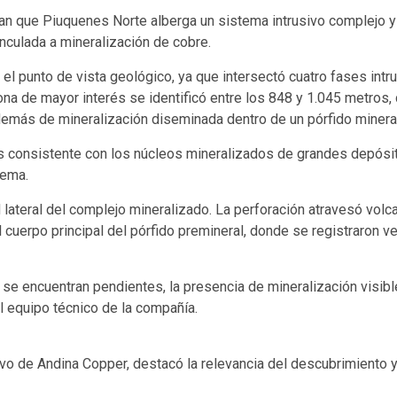
can que Piuquenes Norte alberga un sistema intrusivo complejo y
nculada a mineralización de cobre.
l punto de vista geológico, ya que intersectó cuatro fases intru
zona de mayor interés se identificó entre los 848 y 1.045 metros
además de mineralización diseminada dentro de un pórfido minera
es consistente con los núcleos mineralizados de grandes depósito
tema.
 lateral del complejo mineralizado. La perforación atravesó volc
uerpo principal del pórfido premineral, donde se registraron veti
 se encuentran pendientes, la presencia de mineralización visib
 equipo técnico de la compañía.
ivo de Andina Copper, destacó la relevancia del descubrimiento 