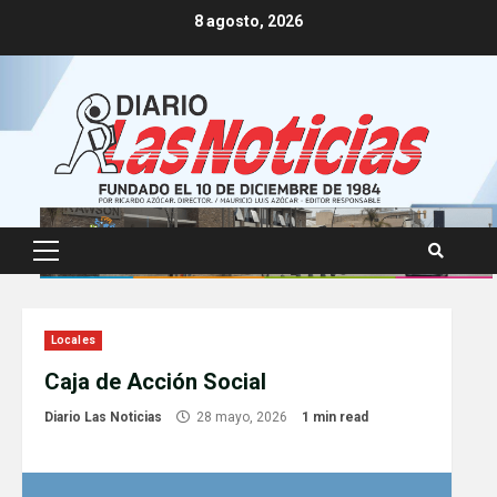
Skip
8 agosto, 2026
to
content
Primary
Menu
Locales
Caja de Acción Social
Diario Las Noticias
28 mayo, 2026
1 min read