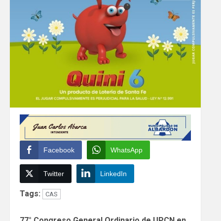
Facebook
WhatsApp
Twitter
LinkedIn
Tags:
CAS
Continue
77° Congreso General Ordinario de UPCN en