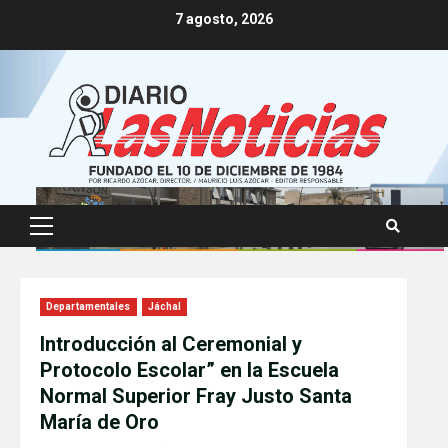
Skip
7 agosto, 2026
to
content
Primary
Menu
Departamentales
Jáchal
Introducción al Ceremonial y
Protocolo Escolar” en la Escuela
Normal Superior Fray Justo Santa
María de Oro