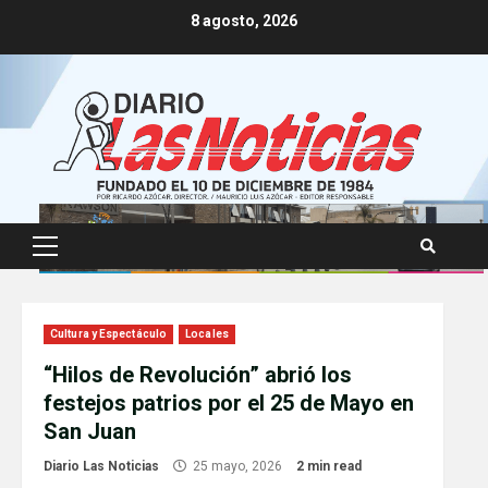
Skip
8 agosto, 2026
to
content
Primary
Menu
Cultura y Espectáculo
Locales
“Hilos de Revolución” abrió los
festejos patrios por el 25 de Mayo en
San Juan
Diario Las Noticias
25 mayo, 2026
2 min read