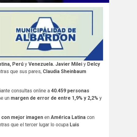
tina, Perú
y
Venezuela.
Javier Milei
y
Delcy
ntras que sus pares,
Claudia Sheinbaum
iante consultas online a
40.459 personas
ene un
margen de error de entre 1,9% y 2,2%
y
s con mejor imagen
en
América Latina
con
tras que el tercer lugar lo ocupa
Luis