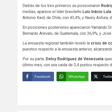
Detrás de los tres primeros se posicionaron
Rodri
medias, aparece el líder brasileño
Luiz Inácio Lula
Antonio Kast, de Chile, con 43,4%; y Nasry Asfura, 
En posiciones posteriores aparecieron Yamandú Ors
Bernardo Arévalo, de Guatemala, con 36,9%; y José
La encuesta regional también reveló la
crisis de 
puestos respecto a la encuesta anterior, alcanzan
Por su parte,
Delcy Rodríguez de Venezuela
qued
último mes, con una caída de 3,4 puntos respecto de
Facebook
WhatsApp
Twitte
Continue
Reading