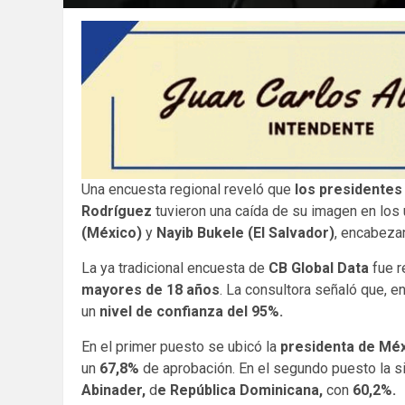
Una encuesta regional reveló que
los presidentes
Rodríguez
tuvieron una caída de su imagen en lo
(México)
y
Nayib Bukele (El Salvador)
, encabezan
La ya tradicional encuesta de
CB Global Data
fue r
mayores de 18 años
. La consultora señaló que, e
un
nivel de confianza del 95%.
En el primer puesto se ubicó la
presidenta de Méx
un
67,8%
de aprobación. En el segundo puesto la s
Abinader,
d
e República Dominicana,
con
60,2%.