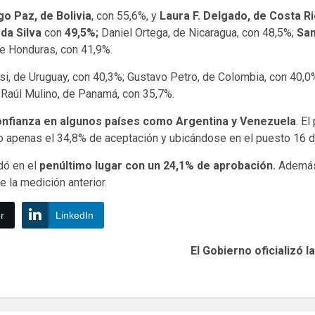
go Paz, de Bolivia
, con 55,6%, y
Laura F. Delgado, de Costa R
 da Silva
con
49,5%;
Daniel Ortega, de Nicaragua, con 48,5%;
San
de Honduras, con 41,9%.
i, de Uruguay, con 40,3%; Gustavo Petro, de Colombia, con 40,0%
 Raúl Mulino, de Panamá, con 35,7%.
confianza en algunos países como Argentina y Venezuela
. E
do apenas el 34,8% de aceptación y ubicándose en el puesto 16 
ó en el
penúltimo lugar con un 24,1% de aprobación.
Además,
 la medición anterior.
r
LinkedIn
El Gobierno oficializó 