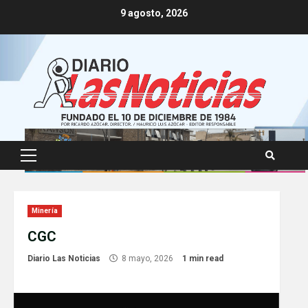
Skip
9 agosto, 2026
to
content
Primary
Menu
Minería
CGC
Diario Las Noticias
8 mayo, 2026
1 min read