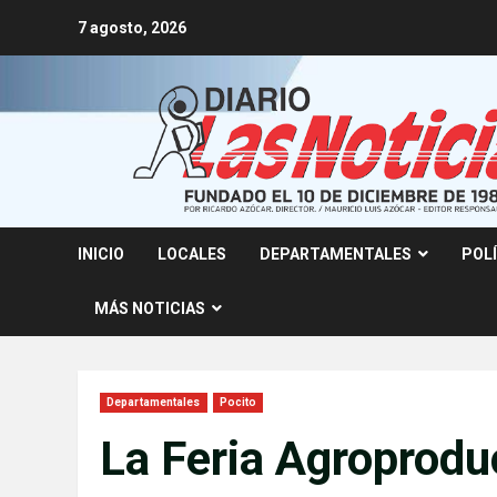
Skip
7 agosto, 2026
to
content
INICIO
LOCALES
DEPARTAMENTALES
POL
MÁS NOTICIAS
Departamentales
Pocito
La Feria Agroproduc