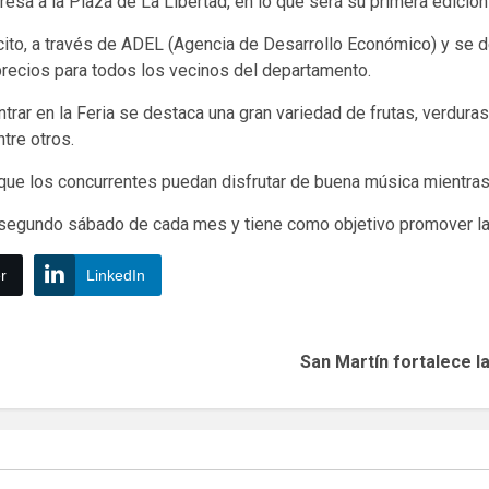
resa a la Plaza de La Libertad, en lo que será su primera edició
ito, a través de ADEL (Agencia de Desarrollo Económico) y se des
precios para todos los vecinos del departamento.
trar en la Feria se destaca una gran variedad de frutas, verduras
ntre otros.
e los concurrentes puedan disfrutar de buena música mientras 
l segundo sábado de cada mes y tiene como objetivo promover la
r
LinkedIn
San Martín fortalece l