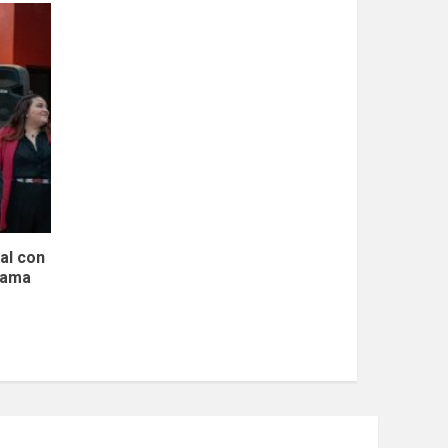
al con
rama