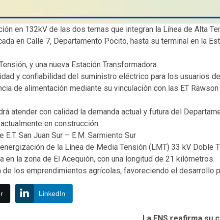
ción en 132kV de las dos ternas que integran la Línea de Alta T
ada en Calle 7, Departamento Pocito, hasta su terminal en la Es
Tensión, y una nueva Estación Transformadora.
lidad y confiabilidad del suministro eléctrico para los usuarios d
ncia de alimentación mediante su vinculación con las ET Rawso
drá atender con calidad la demanda actual y futura del Departam
 actualmente en construcción.
E.T. San Juan Sur – E.M. Sarmiento Sur
 energización de la Línea de Media Tensión (LMT) 33 kV Doble Te
 en la zona de El Acequión, con una longitud de 21 kilómetros.
ca de los emprendimientos agrícolas, favoreciendo el desarrollo p
r
LinkedIn
La FNS reafirma su 