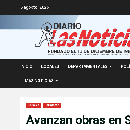
Skip
6 agosto, 2026
to
content
INICIO
LOCALES
DEPARTAMENTALES
POL
MÁS NOTICIAS
Locales
Sarmiento
Avanzan obras en S