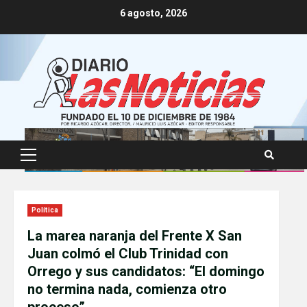
Skip
6 agosto, 2026
to
content
Primary
Menu
Política
La marea naranja del Frente X San
Juan colmó el Club Trinidad con
Orrego y sus candidatos: “El domingo
no termina nada, comienza otro