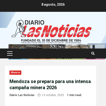
Skip
8 agosto, 2026
to
content
Primary
Menu
Minería
Mendoza se prepara para una intensa
campaña minera 2026
Diario Las Noticias
13 octubre, 2025
1 min read