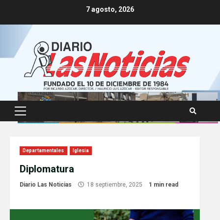
Skip
7 agosto, 2026
to
content
Primary
Menu
Departamentales
Iglesia
Diplomatura
Diario Las Noticias
18 septiembre, 2025
1 min read