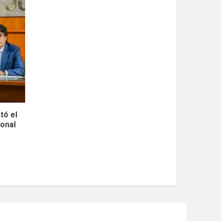
tó el
ional