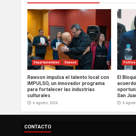
Departamentales
Rawson
Política
Rawson impulsa el talento local con
El Bloqu
IMPULSO, un innovador programa
acuerdo
para fortalecer las industrias
oportuni
culturales
San Jua
6 agosto, 2026
6 agost
CONTACTO