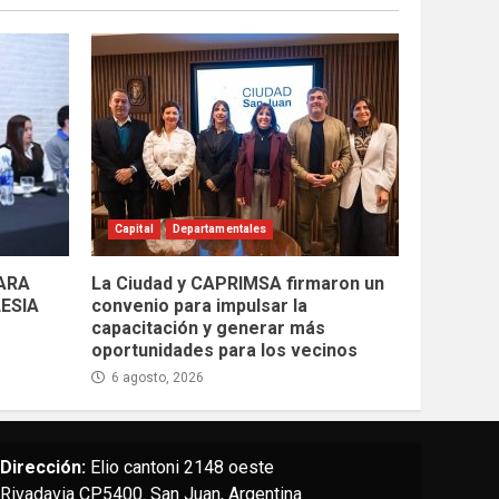
Capital
Departamentales
PARA
La Ciudad y CAPRIMSA firmaron un
LESIA
convenio para impulsar la
capacitación y generar más
oportunidades para los vecinos
6 agosto, 2026
Dirección:
Elio cantoni 2148 oeste
Rivadavia CP5400. San Juan, Argentina