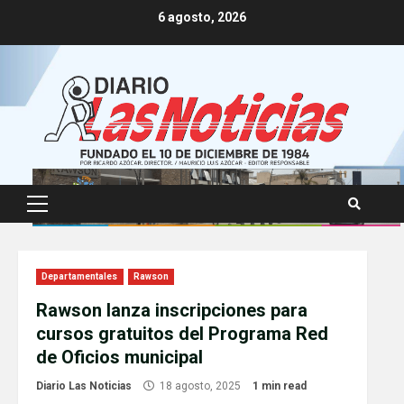
Skip
6 agosto, 2026
to
content
Primary
Menu
Departamentales
Rawson
Rawson lanza inscripciones para
cursos gratuitos del Programa Red
de Oficios municipal
Diario Las Noticias
18 agosto, 2025
1 min read