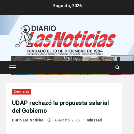
Skip
9 agosto, 2026
to
content
Primary
Menu
Gremiales
UDAP rechazó la propuesta salarial
del Gobierno
Diario Las Noticias
16 agosto, 2025
1 min read