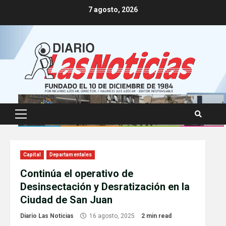
Skip
7 agosto, 2026
to
content
Primary
Menu
Capital
Departamentales
Continúa el operativo de
Desinsectación y Desratización en la
Ciudad de San Juan
Diario Las Noticias
16 agosto, 2025
2 min read