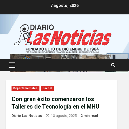
Skip
7 agosto, 2026
to
content
Primary
Menu
Departamentales
Jáchal
Con gran éxito comenzaron los
Talleres de Tecnología en el MHU
Diario Las Noticias
13 agosto, 2025
2 min read