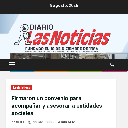
Skip
8 agosto, 2026
to
content
Primary
Menu
Legislativas
Firmaron un convenio para
acompañar y asesorar a entidades
sociales
noticias
22 abril, 2025
4 min read