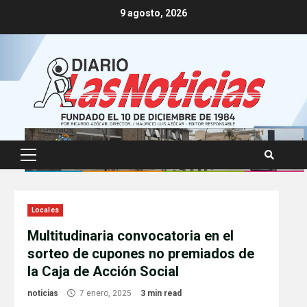
Skip
9 agosto, 2026
to
content
Primary
Menu
Locales
Multitudinaria convocatoria en el
sorteo de cupones no premiados de
la Caja de Acción Social
noticias
7 enero, 2025
3 min read