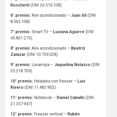
Rocchetti
(DNI 26.510.108).
6° premio:
Aire acondicionado –
Juan Alí
(DNI
8.563.108).
7° premio:
Smart TV –
Luciana Aguirre
(DNI
45.801.275).
8° premio:
Aire acondicionado –
Beatriz
Zalazar
(DNI 10.759.028).
9° premio:
Lavarropa –
Jaquelina Nolazco
(DNI
35.318.709).
10° premio:
Heladera con freezer –
Luis
Rivero
(DNI 11.482.902).
11° premio:
Notebook –
Daniel Cabalín
(DNI
21.357.947).
12° premio:
Freezer vertical –
Rubén