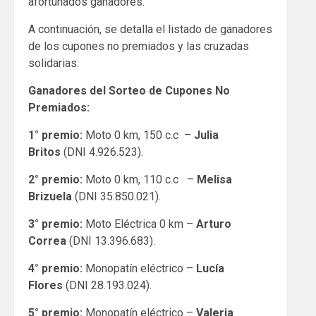
afortunados ganadores.
A continuación, se detalla el listado de ganadores
de los cupones no premiados y las cruzadas
solidarias:
Ganadores del Sorteo de Cupones No
Premiados:
1° premio:
Moto 0 km, 150 c.c –
Julia
Britos
(DNI 4.926.523).
2° premio:
Moto 0 km, 110 c.c –
Melisa
Brizuela
(DNI 35.850.021).
3° premio:
Moto Eléctrica 0 km –
Arturo
Correa
(DNI 13.396.683).
4° premio:
Monopatín eléctrico –
Lucía
Flores
(DNI 28.193.024).
5° premio:
Monopatín eléctrico –
Valeria