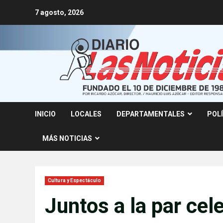
Skip
7 agosto, 2026
to
content
INICIO
LOCALES
DEPARTAMENTALES
POL
MÁS NOTICIAS
Cultura y Espectáculo
Juntos a la par cel