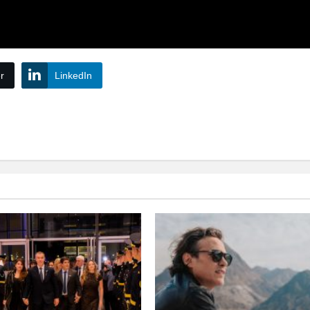
r
LinkedIn