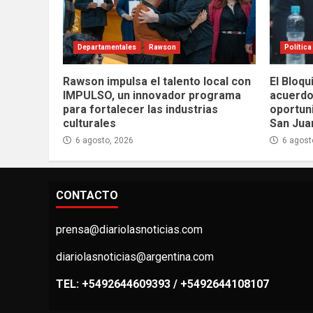
Departamentales
Rawson
Política
Rawson impulsa el talento local con
El Bloqu
IMPULSO, un innovador programa
acuerdo
para fortalecer las industrias
oportuni
culturales
San Jua
6 agosto, 2026
6 agost
CONTACTO
prensa@diariolasnoticias.com
diariolasnoticias@argentina.com
TEL: +5492644609393 / +5492644108107