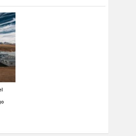
el
go