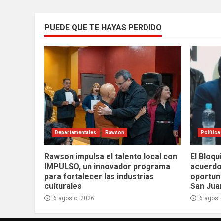
PUEDE QUE TE HAYAS PERDIDO
Departamentales
Rawson
Política
Rawson impulsa el talento local con
El Bloqu
IMPULSO, un innovador programa
acuerdo
para fortalecer las industrias
oportuni
culturales
San Jua
6 agosto, 2026
6 agost