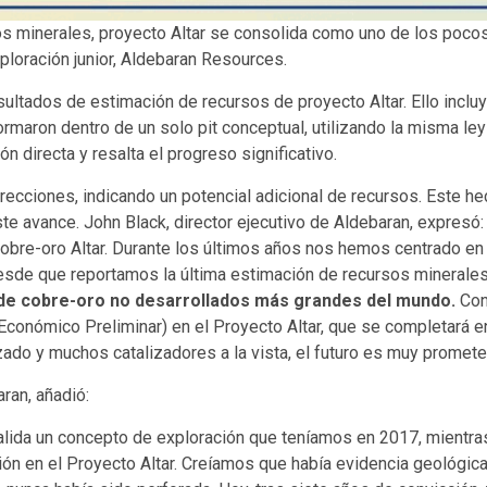
sos minerales, proyecto Altar se consolida como uno de los poc
ploración junior, Aldebaran Resources.
tados de estimación de recursos de proyecto Altar. Ello incluy
informaron dentro de un solo pit conceptual, utilizando la misma 
 directa y resalta el progreso significativo.
irecciones, indicando un potencial adicional de recursos. Este he
este avance. John Black, director ejecutivo de Aldebaran, expres
obre-oro Altar. Durante los últimos años nos hemos centrado en e
sde que reportamos la última estimación de recursos minerale
 de cobre-oro no desarrollados más grandes del mundo.
Con
Económico Preliminar) en el Proyecto Altar, que se completará 
o y muchos catalizadores a la vista, el futuro es muy prometed
aran, añadió:
ida un concepto de exploración que teníamos en 2017, mientras r
ión en el Proyecto Altar. Creíamos que había evidencia geológica 