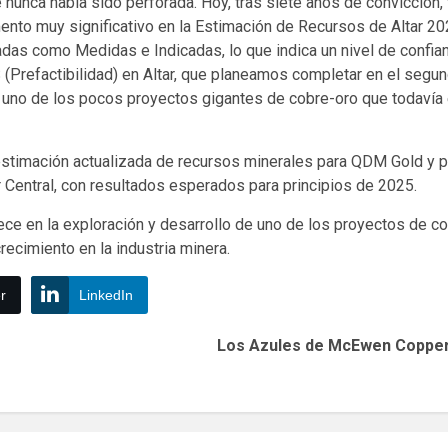
 nunca había sido perforada. Hoy, tras siete años de convicción, 
ento muy significativo en la Estimación de Recursos de Altar 2
adas como Medidas e Indicadas, lo que indica un nivel de confia
 (Prefactibilidad) en Altar, que planeamos completar en el segu
mo uno de los pocos proyectos gigantes de cobre-oro que todaví
timación actualizada de recursos minerales para QDM Gold y p
 Central, con resultados esperados para principios de 2025.
ece en la exploración y desarrollo de uno de los proyectos de 
ecimiento en la industria minera.
r
LinkedIn
Los Azules de McEwen Copper 