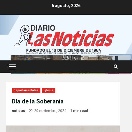
Skip
6 agosto, 2026
to
content
Primary
Menu
Departamentales
Iglesia
Día de la Soberanía
noticias
20 noviembre, 2024
1 min read