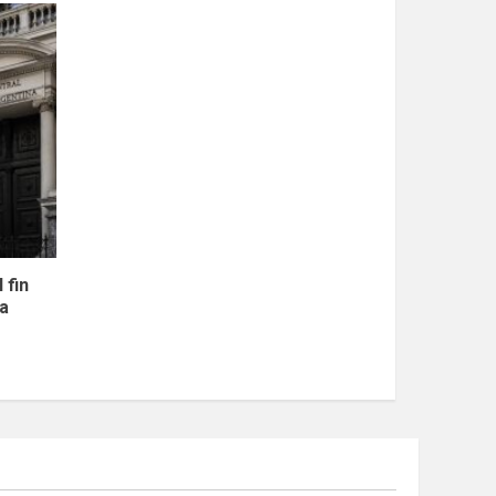
 fin
la