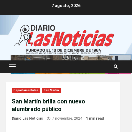
Skip
7 agosto, 2026
to
content
Primary
Menu
Departamentales
San Martín
San Martín brilla con nuevo
alumbrado público
Diario Las Noticias
7 noviembre, 2024
1 min read