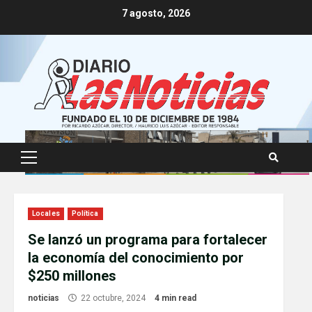
Skip
7 agosto, 2026
to
content
Primary
Menu
Locales
Política
Se lanzó un programa para fortalecer
la economía del conocimiento por
$250 millones
noticias
22 octubre, 2024
4 min read